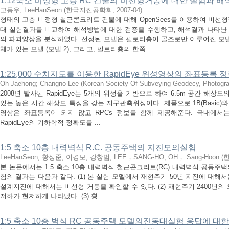
1:12축소 비정형 고층 RC 건물의 비선형거동에 대한 실험과 
고동우
;
LeeHanSeon
(
한국지진공학회
,
2007-04
)
형태의 고층 비정형 철근콘크리트 건물에 대해 OpenSees를 이용하여 비선
대 실험결과를 비교하여 해석방법에 대한 검증을 수행하고, 해석결과 나타난
의 파괴양상을 분석하였다. 선정된 모델은 필로티층이 골조로만 이루어진 모델 
체가 있는 모델 (모델 2), 그리고, 필로티층의 한쪽 ...
1:25,000 수치지도를 이용한 RapidEye 위성영상의 좌표등록 
Oh Jaehong
;
Changno Lee
(
Korean Society Of Subveying Geodecy, Photogr
2008년 발사된 RapidEye는 5개의 위성을 기반으로 하여 6.5m 공간 해
있는 높은 시간 해상도 특징을 갖는 지구관측위성이다. 제품으로 1B(Basic)와 3
영상은 좌표등록이 되지 않고 RPCs 정보를 함께 제공해준다. 국내에서
RapidEye의 기하학적 정확도를 ...
1:5 축소 10층 내력벽식 R.C. 공동주택의 지진모의실험
LeeHanSeon
;
황성준
;
이경보
;
강창범
;
LEE，SANG-HO
;
OH， Sang-Hoon
(
본 논문에서는 1:5 축소 10층 내력벽식 철근콘크리트(RC) 내력벽식 공동주
험의 결과는 다음과 같다. (1) 본 실험 모델에서 재현주기 50년 지진에 대
설계지진에 대해서는 비선형 거동을 확인할 수 있다. (2) 재현주기 2400년
저하가 현저하게 나타났다. (3) 횡 ...
1:5 축소 10층 벽식 RC 공동주택 모델의진동대실험 응답에 대