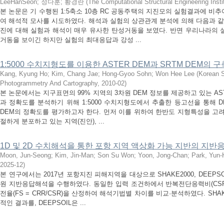
LeeHanSeon
;
정다훈
;
황경란
(
The Computational Structural Engineering Insti
본 논문은 기 수행된 1:5축소 10층 RC 공동주택의 지진모의 실험결과에 비추어
여 해석적 모사를 시도하였다. 해석과 실험의 상관관계 분석에 의해 다음과 같은 
진에 대해 실험과 해석이 매우 유사한 탄성거동을 보였다. 반면 우리나라의
거동을 보이긴 하지만 실험의 최대응답과 강성 ...
1:5000 수치지형도를 이용한 ASTER DEM과 SRTM DEM의
Kang, Kyung Ho
;
Kim, Chang Jae
;
Hong-Gyoo Sohn
;
Won Hee Lee
(
Korean 
Photogrammetry And Cartography
,
2010-02
)
본 논문에서는 지구표면의 99% 지역의 3차원 DEM 정보를 제공하고 있는 AST
과 정확도를 분석하기 위해 1:5000 수치지형도에서 추출한 등고선을 통해 DE
DEM의 정확도를 평가하고자 한다. 먼저 이를 위하여 한반도 지형특성을 고려
절하게 분포하고 있는 지역(진안), ...
1D 및 2D 수치해석을 통한 포항 지역 액상화 가능 지반의 지반
Moon, Jun-Seong
;
Kim, Jin-Man
;
Son Su Won
;
Yoon, Jong-Chan
;
Park, Yun-
2025-12
)
본 연구에서는 2017년 포항지진 피해지역을 대상으로 SHAKE2000, DEEPSOIL
원 지반응답해석을 수행하였다. 동일한 입력 조건하에서 반복전단응력비(CSR),
전율(FS = CRR/CSR)을 산정하여 해석기법별 차이를 비교·분석하였다. SH
적인 결과를, DEEPSOIL은 ...