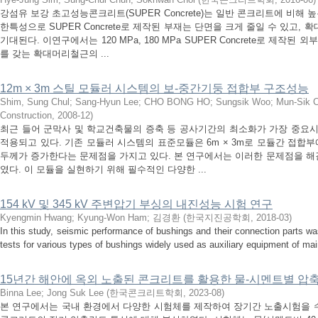
강섬유 보강 초고성능콘크리트(SUPER Concrete)는 일반 콘크리트에 비해
한특성으로 SUPER Concrete로 제작된 부재는 단면을 크게 줄일 수 있고
기대된다. 이연구에서는 120 MPa, 180 MPa SUPER Concrete로 제작된 외
를 갖는 확대머리철근의 ...
12m × 3m 스틸 모듈러 시스템의 보-중간기둥 접합부 구조성능
Shim, Sung Chul
;
Sang-Hyun Lee
;
CHO BONG HO
;
Sungsik Woo
;
Mun-Sik C
Construction
,
2008-12
)
최근 들어 군막사 및 학교건축물의 증축 등 공사기간의 최소화가 가장 중요
적용되고 있다. 기존 모듈러 시스템의 표준모듈은 6m × 3m로 모듈간 접합
두께가 증가한다는 문제점을 가지고 있다. 본 연구에서는 이러한 문제점을 해결하
였다. 이 모듈을 실현하기 위해 필수적인 다양한 ...
154 kV 및 345 kV 주변압기 부싱의 내진성능 시험 연구
Kyengmin Hwang
;
Kyung-Won Ham
;
김경환
(
한국지진공학회
,
2018-03
)
In this study, seismic performance of bushings and their connection parts w
tests for various types of bushings widely used as auxiliary equipment of mai
15년간 해안에 옥외 노출된 콘크리트를 활용한 물-시멘트별 압
Binna Lee
;
Jong Suk Lee
(
한국콘크리트학회
,
2023-08
)
본 연구에서는 국내 환경에서 다양한 시험체를 제작하여 장기간 노출시험을 수