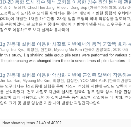
1D-2D 통합 도시 침수 해석 모형을 이용한 침수 원인 분석에 관
이승수
;
노성진
;
Cheol Hee Jang
;
Rhee， Dong Sop
(
한국수자원학회
,
2017-0
고정확도의 도시침수 모의를 위해서는 물리적 개념에 기반한 통합적 수치해석이 필
(2015)이 개발한 1차원 하수관망, 2차원 범람 모형의 국내 적용성을 검토하고
을 수행하였다. 본 모형은 이중배수 개념에 기반하여 멘홀 대신 집수구를 지
점으로 이용하므로 보다 실제와 유사하게 ...
1g 진동대 실험을 이용한 사질토 지반에서의 동적 군말뚝 효과 
Yang, Eui-Kyu
;
최정인
;
한진태
;
Myoung-Mo Kim
(
한국지반공학회
,
2010-08
)
In this study, 1 g shaking table group pile tests were performed for various 
The pile spacing was changed from three to seven times of pile diameters. It 
1g 진동대 실험을 이용한 액상화 지반에 근입된 말뚝에 작용하는
Jin Tae Han
;
Myoung-Mo Kim
;
최정인
;
김성환
;
YOO MINTAEK
(
한국지반공
본 연구에서는 1g 진동대 실험을 통해 지진시 액상화 지반에 근입된 말뚝에 
를 분석하였다. 건조 사질토 지반에 설치된 말뚝의 경우 말뚝 상부 하중 관
토압이 크게 작용하고 깊이가 깊어질수록 동적 토압이 감소하는 데 비해, 액
압의 크기 및 발생 양상은 지반 내에 발생한 과잉간극수압의 ...
Now showing items 21-40 of 40202