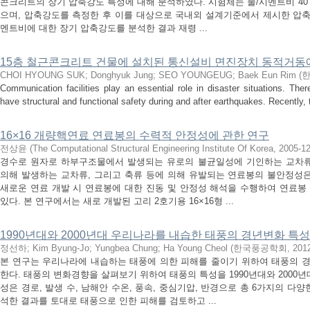
콘크리트의 장기 압축강도 특성에 대해 분석하였다. 시험체는 물/시멘트비 40 %,
으며, 압축강도를 측정한 후 이를 대상으로 국내외 설계기준에서 제시한 압축
멘트비에 대한 장기 압축강도를 분석한 결과 재령 ...
15층 철근콘크리트 건물에 설치된 통신설비 면진장치 동적거동
CHOI HYOUNG SUK
;
Donghyuk Jung
;
SEO YOUNGEUG
;
Baek Eun Rim
(
Communication facilities play an essential role in disaster situations. Ther
have structural and functional safety during and after earthquakes. Recently, t
16×16 개량핵연료 연료봉의 수력적 안정성에 관한 연구
전상윤
(
The Computational Structural Engineering Institute Of Korea
,
2005-1
경수로 원자로 하부구조물에서 발생되는 유로의 불균일성에 기인하는 교차
의해 발생하는 교차류, 그리고 축류 등에 의해 유발되는 연료봉의 불안정성은
새로운 연료 개발 시 연료봉에 대한 진동 및 안정성 해석을 수행하여 연료봉
있다. 본 연구에서는 새로 개발된 고리 2호기용 16×16형 ...
1990년대와 2000년대 우리나라를 내습한 태풍의 경년변화 특성
정선하
;
Kim Byung-Jo
;
Yungbea Chung
;
Ha Young Cheol
(
한국풍공학회
,
201
본 연구는 우리나라에 내습하는 태풍에 의한 피해를 줄이기 위하여 태풍의 
한다. 태풍의 변화경향을 살펴보기 위하여 태풍의 특성을 1990년대와 2000
성은 경로, 발생 수, 남해안 수온, 풍속, 중심기압, 반경으로 총 6가지의 다
석한 결과를 토대로 태풍으로 인한 피해를 검토하고 ...