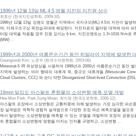
1996년 12월 13일 ML 4.5 영월 지진의 지진원 상수
최호선
(
한국지진공학회
,
2009-10
)
1996년 12월 13일 강원도 영월군 지역에서 국지규모(ML) 4.5의 지진이 발생하였다.
며, 지체구조구상 옥천습곡대에 해당한다. 지진자료의 필터링 대역에 따라 파형역산
터링 대역을 적용할 경우 진원 깊이는 6 km, 지진모멘트는 1.3×1016 N⋅
(MW) ...
1999년과 2000년 여름몬순기간 동안 히말라야 지역에 발생한
Gwangseob Kim
;
노준우
(
한국수자원학회
,
2003-06
)
Meteosat-5 IR 위성영상을 사용하여 1999년과 2000년 여름몬순기간 동
지역에 발생하는 여러 형태의 대류계 즉, 중규모 대류계들 (Mesoscale Convective
Cloud Clusters, CCC) 와 보다 약한 Disorganized Short-lived Convection (DSL
19mm 밀입도 아스팔트 혼합물의 소성변형 예측 모델 개발
Hee-Mun Park
;
Park,Sung-Woan
;
최지영
(
한국도로학회
,
2005-12
)
아스팔트 포장에서 소성변형은 교통하중에 의해 발생하는 가장 심각한 파손중의
장 설계법은 역학적-경험적 설계법으로 다양한 포장 파손 예측모델을 필요로 
에서 발생하는 소성변형량을 예측할 수 있는 모델을 개발하여 포장의 공용성을
트 혼합물의 소성변형에 영향을 미치는 인자를 규명하고, 소성변형 ...