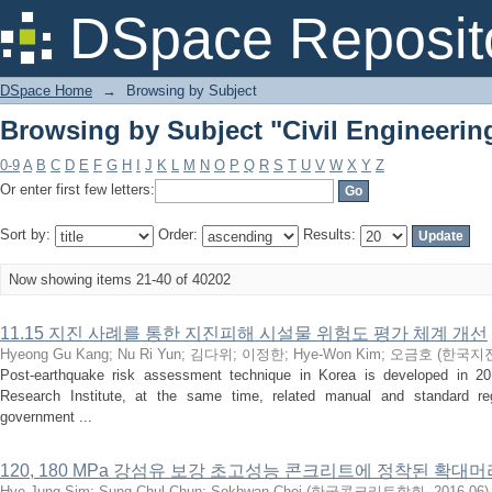
Browsing by Subject "Civil Engineerin
DSpace Reposit
DSpace Home
→
Browsing by Subject
Browsing by Subject "Civil Engineerin
0-9
A
B
C
D
E
F
G
H
I
J
K
L
M
N
O
P
Q
R
S
T
U
V
W
X
Y
Z
Or enter first few letters:
Sort by:
Order:
Results:
Now showing items 21-40 of 40202
11.15 지진 사례를 통한 지진피해 시설물 위험도 평가 체계 개선
Hyeong Gu Kang
;
Nu Ri Yun
;
김다위
;
이정한
;
Hye-Won Kim
;
오금호
(
한국지
Post-earthquake risk assessment technique in Korea is developed in 2
Research Institute, at the same time, related manual and standard regu
government ...
120, 180 MPa 강섬유 보강 초고성능 콘크리트에 정착된 확
Hye-Jung Sim
;
Sung-Chul Chun
;
Sokhwan Choi
(
한국콘크리트학회
,
2016-06
)