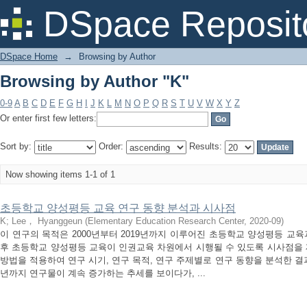
Browsing by Author "K"
DSpace Reposit
DSpace Home
→
Browsing by Author
Browsing by Author "K"
0-9
A
B
C
D
E
F
G
H
I
J
K
L
M
N
O
P
Q
R
S
T
U
V
W
X
Y
Z
Or enter first few letters:
Sort by:
Order:
Results:
Now showing items 1-1 of 1
초등학교 양성평등 교육 연구 동향 분석과 시사점
K
;
Lee， Hyanggeun
(
Elementary Education Research Center
,
2020-09
)
이 연구의 목적은 2000년부터 2019년까지 이루어진 초등학교 양성평등 교
후 초등학교 양성평등 교육이 인권교육 차원에서 시행될 수 있도록 시사점을 
방법을 적용하여 연구 시기, 연구 목적, 연구 주제별로 연구 동향을 분석한 결과,
년까지 연구물이 계속 증가하는 추세를 보이다가, ...