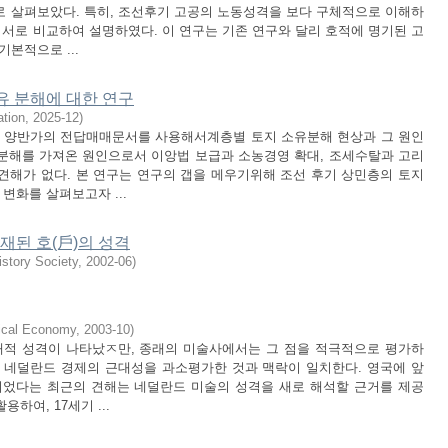
 살펴보았다. 특히, 조선후기 고공의 노동성격을 보다 구체적으로 이해하
 서로 비교하여 설명하였다. 이 연구는 기존 연구와 달리 호적에 명기된 고
본적으로 ...
유 분해에 대한 연구
tion
,
2025-12
)
 여덟 양반가의 전답매매문서를 사용해서계층별 토지 소유분해 현상과 그 원인
분해를 가져온 원인으로서 이앙법 보급과 소농경영 확대, 조세수탈과 고리
견해가 없다. 본 연구는 연구의 갭을 메우기위해 조선 후기 상민층의 토지
변화를 살펴보고자 ...
재된 호(戶)의 성격
story Society
,
2002-06
)
tical Economy
,
2003-10
)
대적 성격이 나타났ㅈ만, 종래의 미술사에서는 그 점을 적극적으로 평가하
기 네덜란드 경제의 근대성을 과소평가한 것과 맥락이 일치한다. 영국에 앞
었다는 최근의 견해는 네덜란드 미술의 성격을 새로 해석할 근거를 제공
하여, 17세기 ...