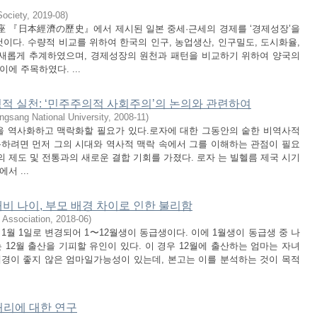
Society
,
2019-08
)
講座 『日本經濟の歷史』에서 제시된 일본 중세·근세의 경제를 ‘경제성장’을
이다. 수량적 비교를 위하여 한국의 인구, 농업생산, 인구밀도, 도시화율,
 새롭게 추계하였으며, 경제성장의 원천과 패턴을 비교하기 위하여 양국의
 주목하였다. ...
적 실천: ‘민주주의적 사회주의’의 논의와 관련하여
ongsang National University
,
2008-11
)
을 역사화하고 맥락화할 필요가 있다.로자에 대한 그동안의 숱한 비역사적
를 극복하려면 먼저 그의 시대와 역사적 맥락 속에서 그를 이해하는 관점이 필요
의 제도 및 전통과의 새로운 결합 기회를 가졌다. 로자 는 빌헬름 제국 시기
 ...
대비 나이, 부모 배경 차이로 인한 불리함
 Association
,
2018-06
)
1월 1일로 변경되어 1〜12월생이 동급생이다. 이에 1월생이 동급생 중 나
는 12월 출산을 기피할 유인이 있다. 이 경우 12월에 출산하는 엄마는 자녀
배경이 좋지 않은 엄마일가능성이 있는데, 본고는 이를 분석하는 것이 목적
처리에 대한 연구