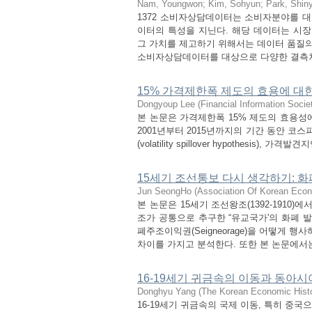
Nam, Youngwon
;
Kim, Sohyun
;
Park, Shin
1372 소비자상담데이터는 소비자분야를 대표
이터의 특성을 지닌다. 해당 데이터는 시장
그 가치를 제고하기 위해서는 데이터 품질의
소비자상담데이터를 대상으로 다양한 결측처리
15% 가격제한폭 제도의 효용에 대
Dongyoup Lee
(
Financial Information Socie
본 논문은 가격제한폭 15% 제도의 효용성
2001년부터 2015년까지의 기간 동안 코
(volatility spillover hypothesis), 가격발견
15세기 조선통보 다시 생각하기:
Jun SeongHo
(
Association Of Korean Econ
본 논문은 15세기 조선왕조(1392-191
조가 공통으로 추구한 “유교국가'의 화폐 
폐주조이익권(Seigneorage)을 어떻게
차이를 가지고 분석한다. 또한 본 논문에서는 
16-19세기 귀금속의 이동과 동아
Donghyu Yang
(
The Korean Economic Histo
16-19세기 귀금속의 국제 이동, 특히 중