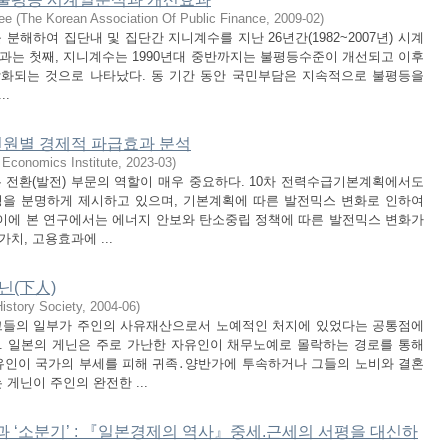
ee
(
The Korean Association Of Public Finance
,
2009-02
)
분해하여 집단내 및 집단간 지니계수를 지난 26년간(1982~2007년) 시계
결과는 첫째, 지니계수는 1990년대 중반까지는 불평등수준이 개선되고 이후
악화되는 것으로 나타났다. 동 기간 동안 국민부담은 지속적으로 불평등을
..
전원별 경제적 파급효과 분석
Economics Institute
,
2023-03
)
전환(발전) 부문의 역할이 매우 중요하다. 10차 전력수급기본계획에서도
을 분명하게 제시하고 있으며, 기본계획에 따른 발전믹스 변화로 인하여
이에 본 연구에서는 에너지 안보와 탄소중립 정책에 따른 발전믹스 변화가
치, 고용효과에 ...
닌(下人)
story Society
,
2004-06
)
 그들의 일부가 주인의 사유재산으로서 노예적인 처지에 있었다는 공통점에
. 일본의 게닌은 주로 가난한 자유인이 채무노예로 몰락하는 경로를 통해
유인이 국가의 부세를 피해 귀족․양반가에 투속하거나 그들의 노비와 결혼
게닌이 주인의 완전한 ...
과 ‘소분기’ : 『일본경제의 역사』중세.근세의 서평을 대신하