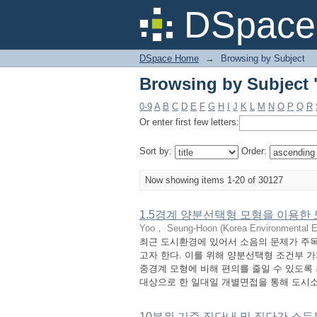
Browsing by Subject
DSpace 
DSpace Home
→
Browsing by Subject
Browsing by Subject
0-9
A
B
C
D
E
F
G
H
I
J
K
L
M
N
O
P
Q
R
Or enter first few letters:
Sort by:
Order:
Now showing items 1-20 of 30127
1.5경계 양분선택형 모형을 이용한
Yoo， Seung-Hoon
(
Korea Environmental 
최근 도시환경에 있어서 소음의 문제가 주목
고자 한다. 이를 위해 양분선택형 조건부 
중경계 모형에 비해 편의를 줄일 수 있도록 
대상으로 한 일대일 개별면접을 통해 도시소음
10분위 기준 집단내 및 집단간 소