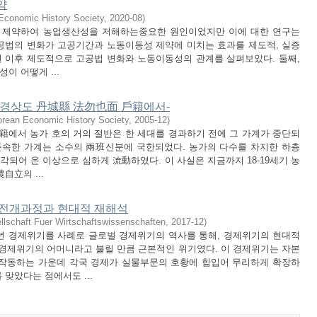
약
Economic History Society
,
2020-08
)
 제약하여 농업생산성을 저해하는중요한 원인이었지만 이에 대한 연구는
 고공법의 변화가 고공기간과 노동이동성 제약에 미치는 효과를 제도적, 실증
0년 이후 제도적으로 고공법 변화와 노동이동성의 관계를 살펴보았다. 둘째,
이 어떻게 ...
이-경상도 丹城縣 法勿也面 戶籍에서-
rean Economic History Society
,
2005-12
)
 戶籍에서 농가 호의 거의 절반은 한 세대를 경과하기 전에 그 가계가 중단되
존속한 가계는 소수의 兩班신분에 국한되었다. 농가의 다수를 차지한 하층
되어 온 이상으로 심하게 流動하였다. 이 사실은 지금까지 18-19세기 농
自立의 ...
의 전개과정과 현대적 재해석
lschaft Fuer Wirtschaftswissenschaften
,
2017-12
)
7년 경제위기를 사례로 글로벌 경제위기의 역사를 통해, 경제위기의 현대적
든 경제위기의 어머니라고 불릴 만큼 근본적인 위기였다. 이 경제위기는 자본
 작동하는 가운데 각국 경제가 실물부문의 호황에 힘입어 무리하게 확장하
맞았다는 점에서도 ...