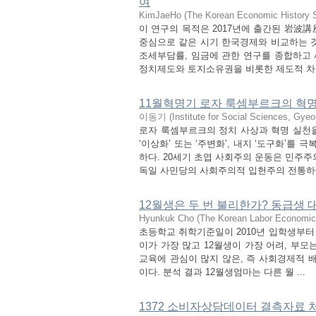
여
KimJaeHo
(
The Korean Economic History 
이 연구의 목적은 2017년에 출간된 岩波
중심으로 같은 시기 한국경제와 비교하는 것
조세부담률, 임금에 관한 연구를 종합하고
정치제도와 토지소유권을 비롯한 제도적 차이에
11월혁명기 로자 룩셈부르크의 혁명
이동기
(
Institute for Social Sciences, Gye
로자 룩셈부르크의 정치 사상과 혁명 실천
‘이상화’ 또는 ‘주변화’, 내지 ‘도구화’
하다. 20세기 초엽 사회주의 운동은 민주주
독일 사민당의 사회주의적 입헌주의 전통하에서
12월생은 두 번 불리한가? 동급생 
Hyunkuk Cho
(
The Korean Labor Economic
초등학교 취학기준일이 2010년 입학생부터 
이가 가장 많고 12월생이 가장 어려, 부모
교육에 관심이 많지 않은, 즉 사회경제적 
이다. 분석 결과 12월생엄마는 다른 월 ...
1372 소비자상담데이터 결측자료 