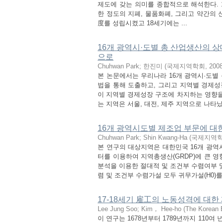
제도에 갖는 의미를 종합적으로 해석한다. 1
한 정도의 지폐, 물품화폐, 그리고 약간의 
度를 성립시켰고 18세기에는 ...
16개 광역시·도별 총 산업생산의 상
으로
Chuhwan Park
;
한진미
(
국제지역학회
,
200
본 논문에서는 우리나라 16개 광역시·도별
법을 통해 도출하고, 그리고 지역별 경제성장
이 지역별 경제성장 구조에 차지하는 영향을
는 지역은 서울, 대전, 제주 지역으로 나타났으
16개 광역시도별 제조업 부문에 대
Chuhwan Park
;
Shin Kwang-Ha
(
국제지역
본 연구의 대상지역은 대한민국 16개 광역시
터를 이용하여 지역총생산(GRDP)에 큰
분석을 이용한 절대적 및 조건부 수렴여부 
렴 및 조건부 수렴가설 모두 귀무가설(H0)를 
17-18세기 雇工의 노동성격에 대한
Lee Jung Soo
;
Kim， Hee-ho
(
The Korean 
이 연구는 1678년부터 1789년까지 11