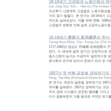
18-19세기 고공법과 노동이동성 제
Lee Jung Soo
;
Kim， Hee-ho
(
The Korean 
조선후기 신분제와 고공법은 노동이동성을
거의 찾기 힘들다. 본 연구는 18-19세기
적으로 살펴보았다. 이를 위해 첫째, 168
고공법의 변화로 인해 실제 고공의노동이동성
18-19세기 農家의 家系繼承의 추
Young-Hoon Rhee
;
Cho, Young-Jun
(
The Ko
1717-1882년 경상도 丹城縣 法勿也面의
었다. 수 세대에 걸쳐 장기간 안정적으로 
良人신분의 농가는 지금까지 일반적으로 생각
촌사회의 연구에 있어서 전제가 되어 온 小農
1857년 첫 번째 글로벌 경제위기
Hong, Tae-Hee
(
Koreanisch-Deutsche Gesel
본 연구는 최초의 글로벌 경제위기인 185
의미를 살펴본다. 1857년 경제위기는 모
주의 경제 시스템이 온전한 형태를 가지고
다가 금융부문의 거품 붕괴로 극적인 위기를 