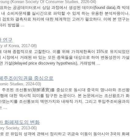
young
(
Korean Society Of Consumer Studies
,
2026-04
)
하는 공공데이터로서 상담 과정에서 생성된 데이터(found data),즉 빅데
 내 소비자문제를 실시간으로 파악할 수 있게 하는 유용한 분석자원이나,
 검토와 결측자료 처리에 대한 체계적인 고려가 필요하다. 이에 본 연구는
 방법을 ...
한 연구
ty of Korea
,
2017-08
)
에 대해 종합적으로 고찰한다. 이를 위해 가격제한폭이 15%로 유지되었던
스피 시장에서 거래된 바 있는 모든 종목들을 대상으로 하여 변동성전이 가설
지연 가설(delayed price discovery hypothesis), 거래방해 ...
 화폐주조이익권을 중심으로
omic Studies
,
2024-03
)
0)에서 주조된 조선통보(朝鮮通寶)를 중심으로 동시대 중국의 명나라와 조선왕
발행에 대한 역사적 의미를 탐구한 논문이다. 본 논문에서는 조선왕조가 화
 행사하였는지를 조선통보의 액면가치와 내재적 가치, 그리고 투입주조비용과의
...
시아 화폐제도의 변화
ry Society
,
2013-06
)
국으로 은 유입의 성격에 관해서 정리하고 귀금속 이동이 동아시아 3국의 화폐