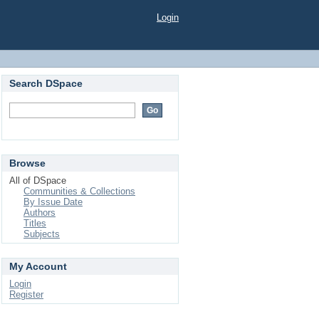
Login
Search DSpace
Browse
All of DSpace
Communities & Collections
By Issue Date
Authors
Titles
Subjects
My Account
Login
Register