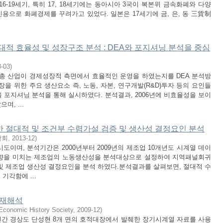
6-19세기, 특히 17, 18세기에는 동아시아 3국이 복본위 금속화폐와 다양
신용으로 화폐경제를 꾸려가고 있었다. 일본은 17세기에 금, 은, 동 三貨制
대적 효율성 및 성장구조 분석 : DEA와 포지셔닝 분석을 중심
8-03
)
 총 산업이 경제성장적 측면에서 효율적인 운영을 하였는지를 DEA 분석방
을 위한 주요 생산요소 즉, 노동, 자본, 연구개발(R&D)투자 등의 요인들
 포지셔닝 분석을 통해 실시하였다. 분석결과, 2006년에 비효율성을 보이
며, ...
한 절대적 및 조건부 수렴가설 검증 및 생산성 결정요인 분석
학회
,
2013-12
)
도이며, 분석기간은 2000년부터 2009년의 제조업 10개년도 시계열 데이
 영향을 미치는 제조업의 노동생산성을 분석대상으로 설정하여 지역패널회귀
및 제조업 생산성 결정요인을 분석 하였다.분석결과를 살펴보면, 절대적 수
기각함에 ...
 재해석
Economic History Society
,
2009-12
)
0여 년간 경상도 단성현 8개 면의 호적대장에서 발췌한 장기시계열 자료를 사용