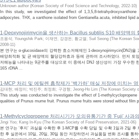
Unknown author
(
Korean Society of Food Science and Technology
,
2022-10
)
In this study, we investigated the effect of 1,3,5,8-tetrahydroxyxanthon
adipocytes. THX, a xanthone isolated from Gentianella acuta, inhibited lipid 
1-Deoxynojirimycin을 생산하는 Bacillus subtilis S10 배
조용석
;
Youngshik Park
;
이재연
;
강경돈
;
황교열
;
Suil Seong
(
The Korean Soc
2008-11
)
본 연구는 α-glucosidase의 강력한 효소저해제인 1-deoxynojirimycin(D
배양최적화 및 균 배양액의 혈당강하효과 등에 관하여 조사하였다. 먼저 토양으로부
저해능을 나타내는 9균주를 대상으로 이 중에서 DNJ 생산성이 가장 우수한 한
16S rDNA ...
1-MCP 처리 및 에틸렌 흡착제가 ‘백가하’ 매실 저장에 미치는 
김대현
;
배정미
;
박진주
;
최정희
;
구경형
;
Jeong-Ho Lim
(
The Korean Society o
This study was conducted to investigate the effect of 1-methylcyclopropene
qualities of Prunus mume fruit. Prunus mume fruits were stored without film 
1-Methylcyclopropene 처리시기가 모의유통기간 중 'Fuji' 
Jingi Yoo
;
Kang In-Kyu
(
The Korean Society of Food Preservation
,
2021-06
)
본 연구는 ‘후지’ 과실을 수확한 후 1-MCP를 수확 당일 및 수확 1일과 2일
한 후 실온에서 10일, 20일, 30일 동안 저장하면서 과실품질 변화 조사를 