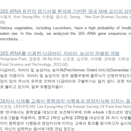
16S rRNA 유전자 염기서열 분석에 기반한 국내 재배 오이의 
서동우
;
Kim Seung Min
;
이현열
;
염수진
;
Jeong， Hee Gon
(
Korean Society 
06
)
Various vegetables, including cucumbers, have a high probability of foodb
eaten raw. In this study, we analyzed the 16S rRNA gene sequences o
microbiota. ...
16S rRNA를 이용한 다금바리, 자바리, 능성어 판별법 개발
Yongchjun Park
;
정용현
;
Mi-Ra Kim
;
신준호
;
김규헌
;
이재황
;
조태용
;
이화정
Food Science and Technology
,
2013-02
)
다금바리, 자바리 및 능성어는 농어목(Perciformes Order) 바리과(Serranid
높은 어종이다. 자바리 및 능성어의 경우 몸통부분에 줄무늬가 선명하게있으
징이 있어 무늬의 유무로 인하여 다금바리와 구별하기는 쉽지 않다. 또한
로 불리고 있으며, 일부 유통업자들이 ...
16차시 식생활 교육이 중학생의 식행동과 영양지식에 미치는 
이연정
;
LEEHYEJIN
;
Lee Kyung-Hea
(
The Korean Society Of Food And Nutri
본 연구에서는 중학생을 대상으로 보건복지부에 의해 e-book <청소년의 
프로그램을 적용하여, 중학교 1학년 남학생 128명을 대상으로 16 차시 식생활
까지 중학생의 식행동과 영양지식에 미치는 교육의 효과를 평가하고자 실시되었
1. 자신이 섭취하는 음식에 대한 관심 정도는 ...