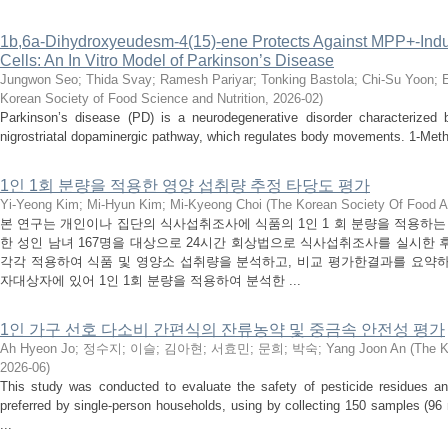
1b,6a-Dihydroxyeudesm-4(15)-ene Protects Against MPP+-Indu
Cells: An In Vitro Model of Parkinson’s Disease
Jungwon Seo
;
Thida Svay
;
Ramesh Pariyar
;
Tonking Bastola
;
Chi-Su Yoon
;
Korean Society of Food Science and Nutrition
,
2026-02
)
Parkinson’s disease (PD) is a neurodegenerative disorder characterized 
nigrostriatal dopaminergic pathway, which regulates body movements. 1-Methy
1인 1회 분량을 적용한 영양 섭취량 추정 타당도 평가
Yi-Yeong Kim
;
Mi-Hyun Kim
;
Mi-Kyeong Choi
(
The Korean Society Of Food An
본 연구는 개인이나 집단의 식사섭취조사에 식품의 1인 1 회 분량을 적용하
한 성인 남녀 167명을 대상으로 24시간 회상법으로 식사섭취조사를 실시한 후
각각 적용하여 식품 및 영양소 섭취량을 분석하고, 비교 평가한결과를 요약하면
자대상자에 있어 1인 1회 분량을 적용하여 분석한 ...
1인 가구 선호 다소비 간편식의 잔류농약 및 중금속 안전성 평가
Ah Hyeon Jo
;
정수지
;
이슬
;
김아현
;
서효민
;
문희
;
박숙
;
Yang Joon An
(
The K
2026-06
)
This study was conducted to evaluate the safety of pesticide residues a
preferred by single-person households, using by collecting 150 samples (96 m
...