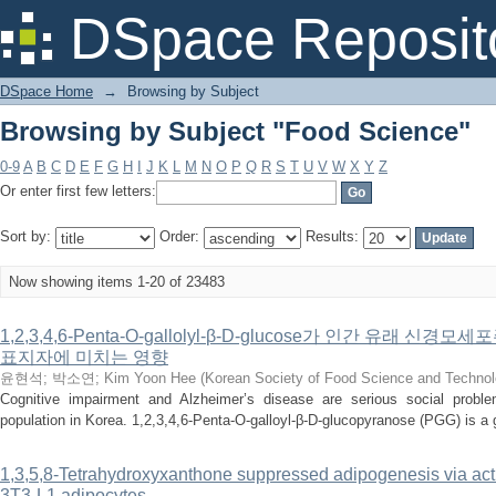
Browsing by Subject "Food Science"
DSpace Reposit
DSpace Home
→
Browsing by Subject
Browsing by Subject "Food Science"
0-9
A
B
C
D
E
F
G
H
I
J
K
L
M
N
O
P
Q
R
S
T
U
V
W
X
Y
Z
Or enter first few letters:
Sort by:
Order:
Results:
Now showing items 1-20 of 23483
1,2,3,4,6-Penta-O-gallolyl-β-D-glucose가 인간 유래 
표지자에 미치는 영향
윤현석
;
박소연
;
Kim Yoon Hee
(
Korean Society of Food Science and Techno
Cognitive impairment and Alzheimer’s disease are serious social problem
population in Korea. 1,2,3,4,6-Penta-O-galloyl-β-D-glucopyranose (PGG) is a g
1,3,5,8-Tetrahydroxyxanthone suppressed adipogenesis via act
3T3-L1 adipocytes