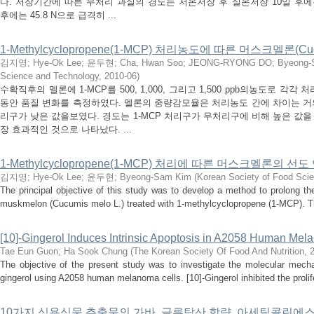
다. 저장기간에 따른 무처리 과실의 경도는 저온저장 후 실온저장 10일 후에는
후에는 45.8 N으로 급격히 ...
1-Methylcyclopropene(1-MCP) 처리농도에 따른 머스크멜론(Cu
김지영
;
Hye-Ok Lee
;
윤두현
;
Cha, Hwan Soo
;
JEONG-RYONG DO
;
Byeong-
Science and Technology
,
2010-06
)
수확직후의 멜론에 1-MCP를 500, 1,000, 그리고 1,500 ppb의농도로 각각
동안 품질 변화를 측정하였다. 멜론의 중량감모율은 처리농도 간에 차이는 거의
리구가 낮은 값을보였다. 경도는 1-MCP 처리구가 무처리구에 비해 높은 값을 유
장 효과적인 것으로 나타났다. ...
1-Methylcyclopropene(1-MCP) 처리에 따른 머스크멜론의 선도
김지영
;
Hye-Ok Lee
;
윤두현
;
Byeong-Sam Kim
(
Korean Society of Food Sci
The principal objective of this study was to develop a method to prolong th
muskmelon (Cucumis melo L.) treated with 1-methylcyclopropene (1-MCP). The
[10]-Gingerol Induces Intrinsic Apoptosis in A2058 Human Mel
Tae Eun Guon
;
Ha Sook Chung
(
The Korean Society Of Food And Nutrition
,
The objective of the present study was to investigate the molecular mechan
gingerol using A2058 human melanoma cells. [10]-Gingerol inhibited the prolif
10가지 식용식물 추출물의 가바, 글루탐산 함량, 아세틸콜린에