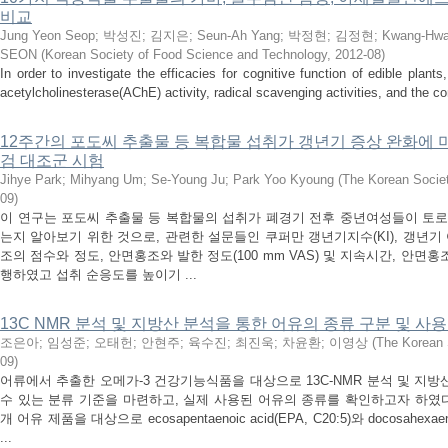
비교
Jung Yeon Seop
;
박성진
;
김지은
;
Seun-Ah Yang
;
박정현
;
김정현
;
Kwang-Hwa
SEON
(
Korean Society of Food Science and Technology
,
2012-08
)
In order to investigate the efficacies for cognitive function of edible plant
acetylcholinesterase(AChE) activity, radical scavenging activities, and the c
12주간의 포도씨 추출물 등 복합물 섭취가 갱년기 증상 완화에 
검 대조군 시험
Jihye Park
;
Mihyang Um
;
Se-Young Ju
;
Park Yoo Kyoung
(
The Korean Societ
09
)
이 연구는 포도씨 추출물 등 복합물의 섭취가 폐경기 전후 중년여성들이 토로
는지 알아보기 위한 것으로, 관련한 설문들인 쿠퍼만 갱년기지수(KI), 갱년기 여
조의 점수와 정도, 안면홍조와 발한 정도(100 mm VAS) 및 지속시간, 안면홍조
행하였고 섭취 순응도를 높이기 ...
13C NMR 분석 및 지방산 분석을 통한 어유의 종류 구분 및 사
조은아
;
임성준
;
오태헌
;
안현주
;
육수진
;
최진욱
;
차윤환
;
이영상
(
The Korean 
09
)
어류에서 추출한 오메가-3 건강기능식품을 대상으로 13C-NMR 분석 및 지방
수 있는 분류 기준을 마련하고, 실제 사용된 어유의 종류를 확인하고자 하였다.
개 어유 제품을 대상으로 ecosapentaenoic acid(EPA, C20:5)와 docosahexae
...