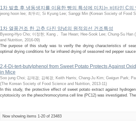
1차 발효 후 냉동생지를 이용한 빵의 특성에 미치는 비타민 C의
jeong hoon lee
;
최두리
;
Si Kyung Lee
;
Sanggi Min
(
Korean Society of Food 
1차 열풍건조 한 고추 다진 양념의 원적외선 건조특성
Byeong-Hyo Cho
;
이정현
;
Kang， Tae Hwan
;
Hee-Sook Lee
;
Chung-Su Han
(
and Nutrition
,
2016-09
)
The purpose of this study was to verify the drying characteristics of se
optimal drying conditions for far infrared drying of seasoned red pepper sauc
2,4-Di-tert-butylphenol from Sweet Potato Protects Against Oxi
in Mice
Soo jung Choi
;
김재겸
;
김혜경
;
Keith Harris
;
Chang-Ju Kim
;
Gwigun Park
;
Pa
(
The Korean Society of Food Science and Nutrition
,
2013-11
)
In this study, the protective effect of sweet potato extract against hydroge
cytotoxicity on the pheochromocytoma cell line (PC12) was investigated. The
Now showing items 1-20 of 23483